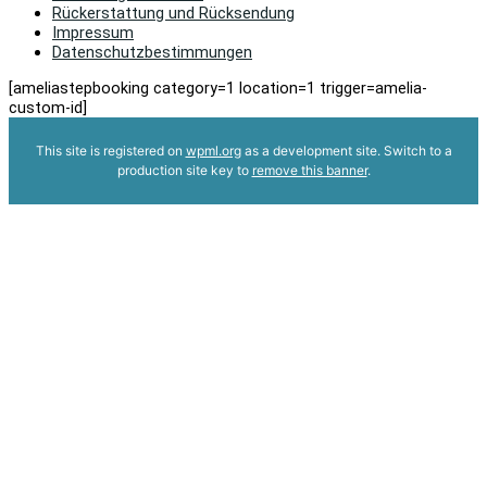
Rückerstattung und Rücksendung
Impressum
Datenschutzbestimmungen
[ameliastepbooking category=1 location=1 trigger=amelia-
custom-id]
This site is registered on
wpml.org
as a development site. Switch to a
production site key to
remove this banner
.