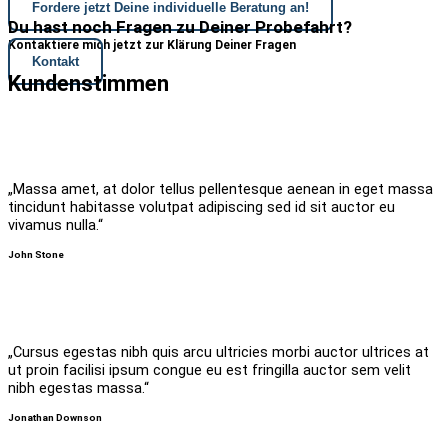
Fordere jetzt Deine individuelle Beratung an!
Du hast noch Fragen zu Deiner Probefahrt?
Kontaktiere mich jetzt zur Klärung Deiner Fragen
Kontakt
Kundenstimmen
„Massa amet, at dolor tellus pellentesque aenean in eget massa
tincidunt habitasse volutpat adipiscing sed id sit auctor eu
vivamus nulla.“
John Stone
„Cursus egestas nibh quis arcu ultricies morbi auctor ultrices at
ut proin facilisi ipsum congue eu est fringilla auctor sem velit
nibh egestas massa.“
Jonathan Downson